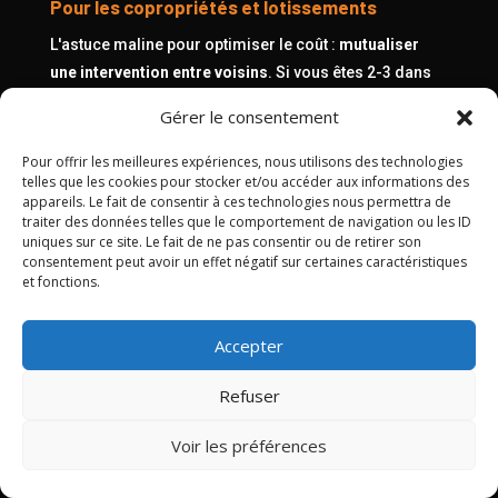
Pour les copropriétés et lotissements
L'astuce maline pour optimiser le coût :
mutualiser
une intervention entre voisins
. Si vous êtes 2-3 dans
votre rue ou copropriété à souhaiter un nettoyage,
Gérer le consentement
nous venons sur la même demi-journée.
Vraiment
avantageux à Ucel
où l'habitat pavillonnaire facilite ce
Pour offrir les meilleures expériences, nous utilisons des technologies
telles que les cookies pour stocker et/ou accéder aux informations des
type d'organisation collective.
appareils. Le fait de consentir à ces technologies nous permettra de
traiter des données telles que le comportement de navigation ou les ID
Pour les artisans et commerçants ucélois
uniques sur ce site. Le fait de ne pas consentir ou de retirer son
consentement peut avoir un effet négatif sur certaines caractéristiques
Véhicule utilitaire pour BTP, plomberie, électricité,
et fonctions.
espaces verts ? Nous adaptons nos prestations à
votre activité : nettoyage de fin de journée pour
Accepter
repartir propre le lendemain, traitement des taches
résistantes (peinture, ciment, terre), forfaits réguliers
Refuser
avec
facture professionnelle (TVA déductible)
.
Voir les préférences