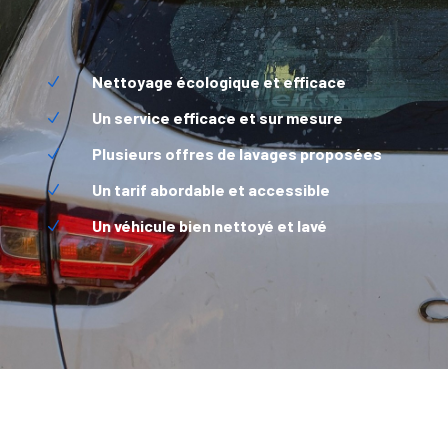
Nettoyage écologique et efficace
N
Un service efficace et sur mesure
N
Plusieurs offres de lavages proposées
N
Un tarif abordable et accessible
N
Un véhicule bien nettoyé et lavé
N