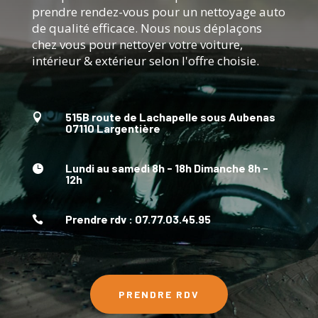
prendre rendez-vous pour un nettoyage auto
de qualité efficace. Nous nous déplaçons
chez vous pour nettoyer votre voiture,
intérieur & extérieur selon l'offre choisie.
515B route de Lachapelle sous Aubenas

07110 Largentière
Lundi au samedi 8h - 18h Dimanche 8h -

12h
Prendre rdv : 07.77.03.45.95

PRENDRE RDV