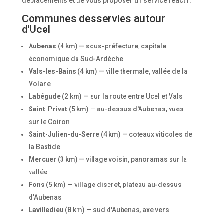
déplacements et de vous proposer un service réactif.
Communes desservies autour
d'Ucel
Aubenas
(4 km) — sous-préfecture, capitale
économique du Sud-Ardèche
Vals-les-Bains
(4 km) — ville thermale, vallée de la
Volane
Labégude
(2 km) — sur la route entre Ucel et Vals
Saint-Privat
(5 km) — au-dessus d'Aubenas, vues
sur le Coiron
Saint-Julien-du-Serre
(4 km) — coteaux viticoles de
la Bastide
Mercuer
(3 km) — village voisin, panoramas sur la
vallée
Fons
(5 km) — village discret, plateau au-dessus
d'Aubenas
Lavilledieu
(8 km) — sud d'Aubenas, axe vers