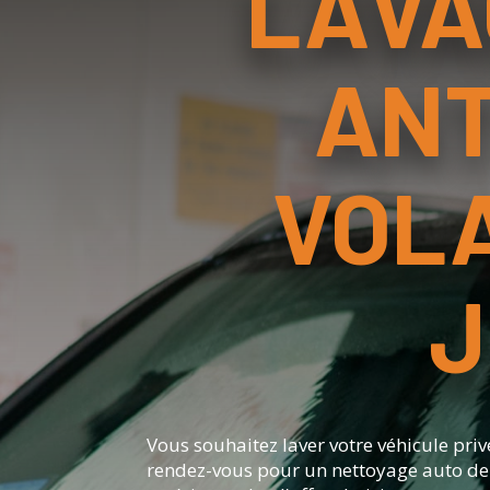
LAVA
ANT
VOLA
J
Vous souhaitez laver votre véhicule pri
rendez-vous pour un nettoyage auto de q