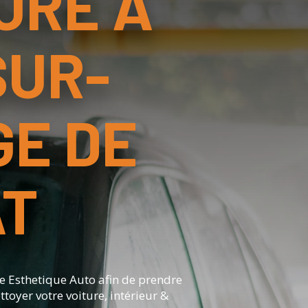
URE À
SUR-
GE DE
AT
me Esthetique Auto afin de prendre
oyer votre voiture, intérieur &