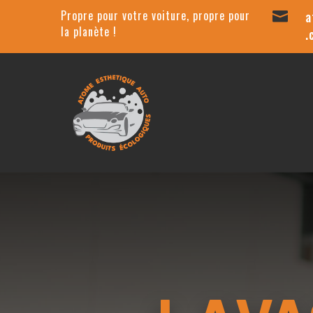
Propre pour votre voiture, propre pour
a

la planète !
.