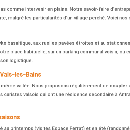
 pas comme intervenir en plaine. Notre savoir-faire d'entre
te, malgré les particularités d'un village perché. Voici no
yke basaltique, aux ruelles pavées étroites et au stationne
votre place habituelle, sur un parking communal voisin, ou e
ison logistique.
 Vals-les-Bains
 la même vallée. Nous proposons régulièrement de
coupler 
s curistes valsois qui ont une résidence secondaire à Antra
saisons
 au printemps (visites Espace Ferrat) et en été (randonnées 