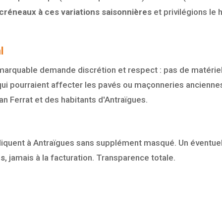
réneaux à ces variations saisonnières
et privilégions le
l
remarquable demande discrétion et respect : pas de matériel
 qui pourraient affecter les pavés ou maçonneries ancienne
n Ferrat et des habitants d'Antraïgues.
ppliquent à Antraïgues sans supplément masqué. Un éventue
us
, jamais à la facturation. Transparence totale.