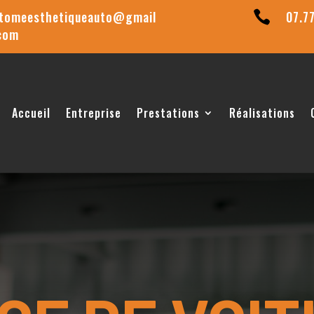
tomeesthetiqueauto@gmail
07.7

com
Accueil
Entreprise
Prestations
Réalisations