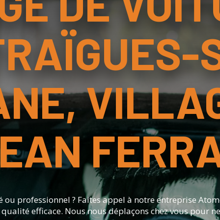
GE DE VOIT
RAÏGUES-
NE, VILLA
EAN FERR
vé ou professionnel ? Faites appel à notre entreprise Ato
ualité efficace. Nous nous déplaçons chez vous pour nett