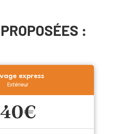
 PROPOSÉES :
vage express
Extérieur
40€