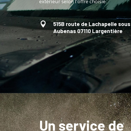
extérieur selon l'offre choisie.

515B route de Lachapelle sous
Aubenas 07110 Largentière
Un service de