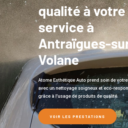
qualité à votre
service à
Antraïgues-su
Volane
Atome Esthétique Auto prend soin de votre
avec un nettoyage soigneux et eco-respo
grâce à l'usage de produits de qualité.
VOIR LES PRESTATIONS