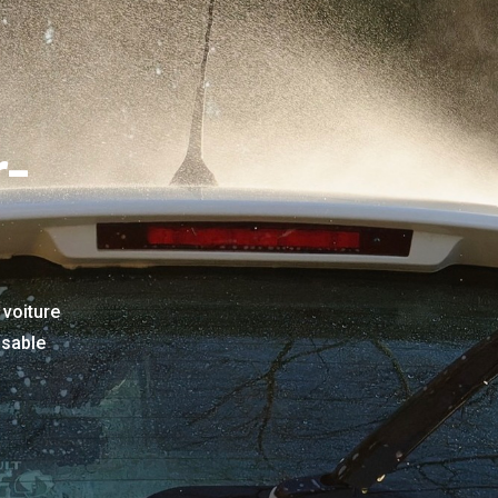
r-
 voiture
nsable