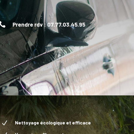

Prendre rdv : 07.77.03.45.95
N
Nettoyage écologique et efficace