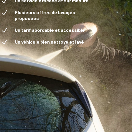
N
Un service efficace et sur mesure
N
Plusieurs offres de lavages
proposées
N
Un tarif abordable et accessible
N
Un véhicule bien nettoyé et lavé